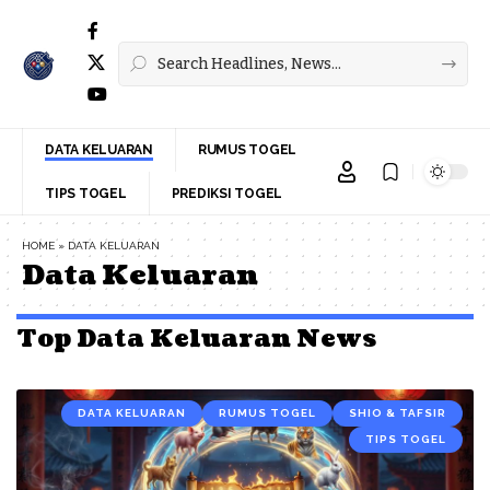
DATA KELUARAN
RUMUS TOGEL
TIPS TOGEL
PREDIKSI TOGEL
HOME
»
DATA KELUARAN
Data Keluaran
Top Data Keluaran News
DATA KELUARAN
RUMUS TOGEL
SHIO & TAFSIR
TIPS TOGEL