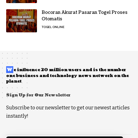
Bocoran Akurat Pasaran Togel Proses
Otomatis
TOGEL ONLINE
W
e influence 20 million users and is the number
one business and technology news network on the
planet
Sign Up for Our Newsletter
Subscribe to our newsletter to get our newest articles
instantly!