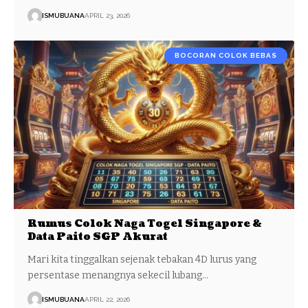
ISMUBUANA
APRIL 23, 2026
BOCORAN COLOK BEBAS
Rumus Colok Naga Togel Singapore &
Data Paito SGP Akurat
Mari kita tinggalkan sejenak tebakan 4D lurus yang
persentase menangnya sekecil lubang…
ISMUBUANA
APRIL 22, 2026