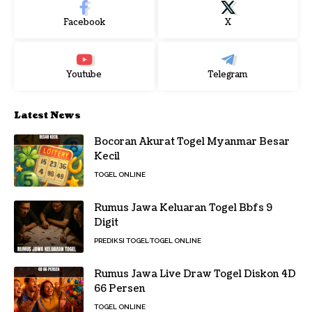
Facebook
X
Youtube
Telegram
Latest News
Bocoran Akurat Togel Myanmar Besar
Kecil
TOGEL ONLINE
Rumus Jawa Keluaran Togel Bbfs 9
Digit
PREDIKSI TOGEL
TOGEL ONLINE
Rumus Jawa Live Draw Togel Diskon 4D
66 Persen
TOGEL ONLINE