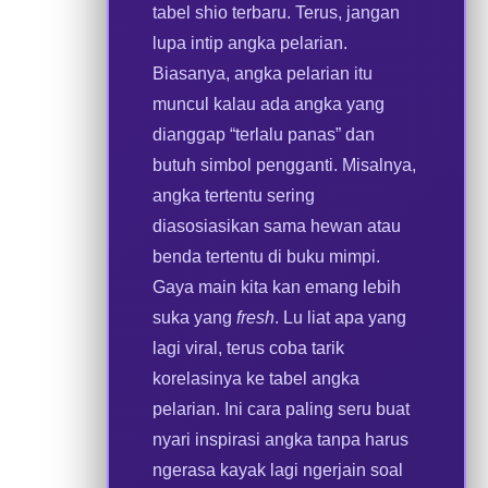
tabel shio terbaru. Terus, jangan
lupa intip angka pelarian.
Biasanya, angka pelarian itu
muncul kalau ada angka yang
dianggap “terlalu panas” dan
butuh simbol pengganti. Misalnya,
angka tertentu sering
diasosiasikan sama hewan atau
benda tertentu di buku mimpi.
Gaya main kita kan emang lebih
suka yang
fresh
. Lu liat apa yang
lagi viral, terus coba tarik
korelasinya ke tabel angka
pelarian. Ini cara paling seru buat
nyari inspirasi angka tanpa harus
ngerasa kayak lagi ngerjain soal