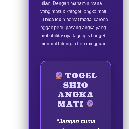
ujian. Dengan mahamin mana
yang masuk kategori angka mati,
lu bisa lebih
hemat
modal karena
nggak perlu pasang angka yang
probabilitasnya lagi tipis banget
menurut hitungan tren mingguan.
TOGEL
SHIO
ANGKA
MATI
“Jangan cuma