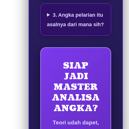
3. Angka pelarian itu
asalnya dari mana sih?
SIAP
JADI
MASTER
ANALISA
ANGKA?
Teori udah dapet,