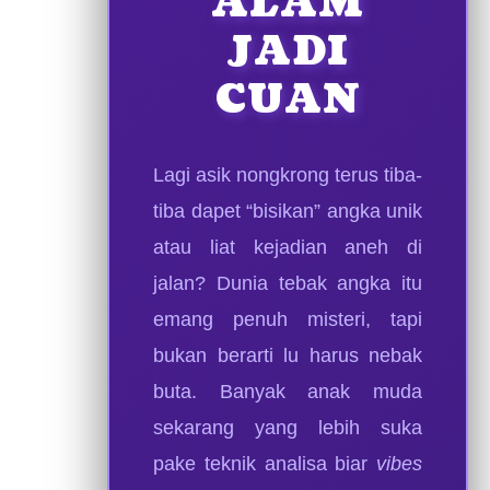
ALAM
JADI
CUAN
Lagi asik nongkrong terus tiba-
tiba dapet “bisikan” angka unik
atau liat kejadian aneh di
jalan? Dunia tebak angka itu
emang penuh misteri, tapi
bukan berarti lu harus nebak
buta. Banyak anak muda
sekarang yang lebih suka
pake teknik analisa biar
vibes