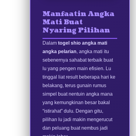
Manfaatin Angka
Mati Buat
Nyaring Pilihan
Dalam
togel shio angka mati
angka pelarian
, angka mati itu
sebenernya sahabat terbaik buat
lu yang pengen main efisien. Lu
tinggal liat result beberapa hari ke
belakang, terus gunain rumus
simpel buat nentuin angka mana
yang kemungkinan besar bakal
“istirahat” dulu. Dengan gitu,
pilihan lu jadi makin mengerucut
dan peluang buat nembus jadi