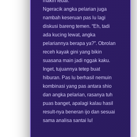
makin lebar.
Ngeracik angka pelarian juga
nambah keseruan pas lu lagi
diskusi bareng temen. “Eh, tadi
ada kucing lewat, angka
pelariannya berapa ya?”. Obrolan
receh kayak gini yang bikin
suasana main jadi nggak kaku.
Inget, tujuannya tetep buat
hiburan. Pas lu berhasil nemuin
kombinasi yang pas antara shio
dan angka pelarian, rasanya tuh
puas banget, apalagi kalau hasil
result-nya beneran ijo dan sesuai
sama analisa santai lu!