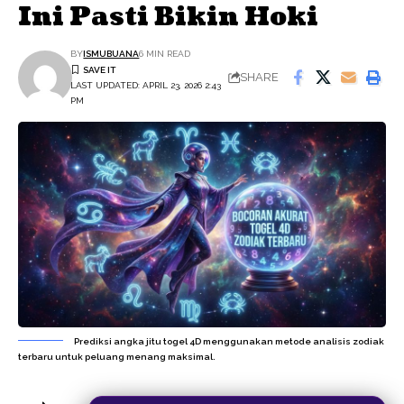
Ini Pasti Bikin Hoki
BY
ISMUBUANA
6 MIN READ
SHARE
LAST UPDATED: APRIL 23, 2026 2:43
PM
Prediksi angka jitu togel 4D menggunakan metode analisis zodiak
terbaru untuk peluang menang maksimal.