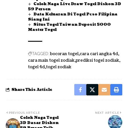
Colok Naga Live Draw Togel Diskon 3D
59 Persen
Data Keluaran Di Togel Pcso Filipina
Siang Ini
Situs Togel Taiwan Deposit 5000
Master Togel
bocoran togel
cara cari angka 4d
TAGGED:
cara main togel zodiak
prediksi togel zodiak
togel 4d
togel zodiak
Share This Article
PREVIOUS ARTICLE
NEXT ARTICLE
Colok Naga Togel
3D Dasar Diskon