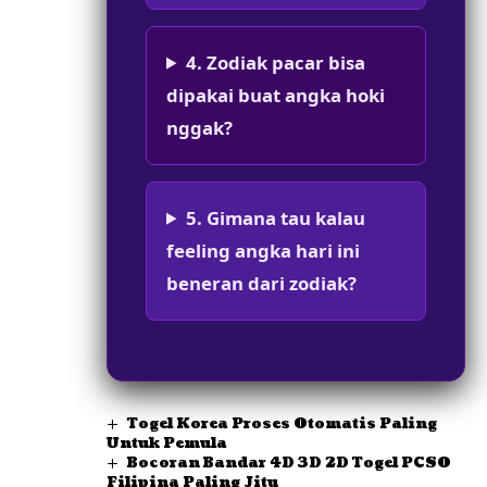
4. Zodiak pacar bisa
dipakai buat angka hoki
nggak?
5. Gimana tau kalau
feeling angka hari ini
beneran dari zodiak?
Togel Korea Proses Otomatis Paling
Untuk Pemula
Bocoran Bandar 4D 3D 2D Togel PCSO
Filipina Paling Jitu