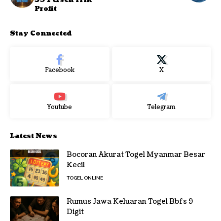
59 Persen Trik
Profit
Stay Connected
Facebook
X
Youtube
Telegram
Latest News
Bocoran Akurat Togel Myanmar Besar
Kecil
TOGEL ONLINE
Rumus Jawa Keluaran Togel Bbfs 9
Digit