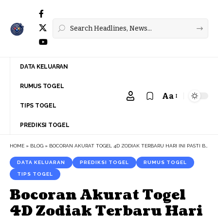
DATA KELUARAN
RUMUS TOGEL
Aa
Font
TIPS TOGEL
Resizer
PREDIKSI TOGEL
HOME
»
BLOG
»
BOCORAN AKURAT TOGEL 4D ZODIAK TERBARU HARI INI PASTI BIKIN HOKI
DATA KELUARAN
PREDIKSI TOGEL
RUMUS TOGEL
TIPS TOGEL
Bocoran Akurat Togel
4D Zodiak Terbaru Hari