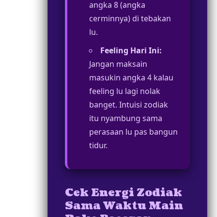
angka 8 (angka
cerminnya) di tebakan
lu.
Feeling Hari Ini:
Jangan maksain
masukin angka 4 kalau
feeling lu lagi nolak
banget. Intuisi zodiak
itu nyambung sama
perasaan lu pas bangun
tidur.
Cek Energi Zodiak
Sama Waktu Main