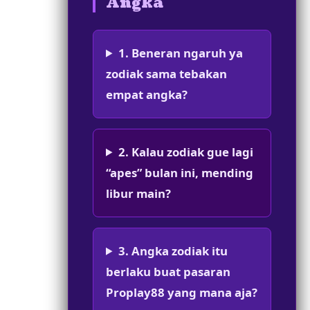
Angka
1. Beneran ngaruh ya
zodiak sama tebakan
empat angka?
2. Kalau zodiak gue lagi
“apes” bulan ini, mending
libur main?
3. Angka zodiak itu
berlaku buat pasaran
Proplay88 yang mana aja?