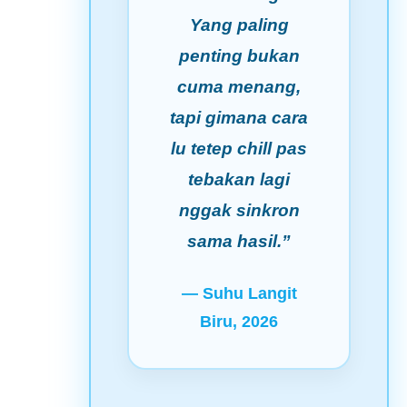
Yang paling
penting bukan
cuma menang,
tapi gimana cara
lu tetep
chill
pas
tebakan lagi
nggak sinkron
sama hasil.”
— Suhu Langit
Biru, 2026