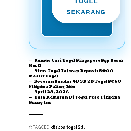
TOGEL
SEKARANG
Rumus Cari Togel Singapore Sgp Besar
Kecil
Situs Togel Taiwan Deposit 5000
Master Togel
Bocoran Bandar 4D 3D 2D Togel PCSO
Filipina Paling Jitu
April 28, 2026
Data Keluaran Di Togel Pcso Filipina
Siang Ini
diskon togel 2d
TAGGED: