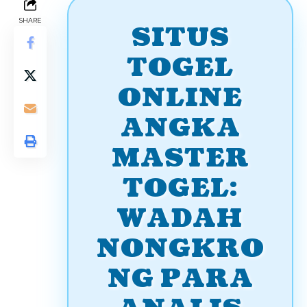
SHARE
SITUS
TOGEL
ONLINE
ANGKA
MASTER
TOGEL:
WADAH
NONGKRO
NG PARA