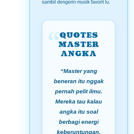
sambil dengerin musik favorit lu.
“
QUOTES
MASTER
ANGKA
“Master yang
beneran itu nggak
pernah pelit ilmu.
Mereka tau kalau
angka itu soal
berbagi energi
keberuntungan.