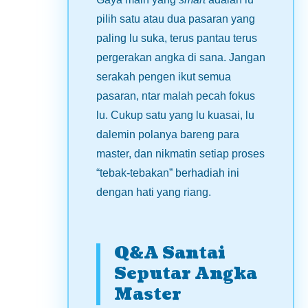
pilih satu atau dua pasaran yang
paling lu suka, terus pantau terus
pergerakan angka di sana. Jangan
serakah pengen ikut semua
pasaran, ntar malah pecah fokus
lu. Cukup satu yang lu kuasai, lu
dalemin polanya bareng para
master, dan nikmatin setiap proses
“tebak-tebakan” berhadiah ini
dengan hati yang riang.
Q&A Santai
Seputar Angka
Master