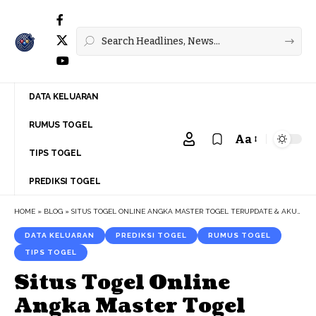
DATA KELUARAN
RUMUS TOGEL
Aa
Font
TIPS TOGEL
Resizer
PREDIKSI TOGEL
HOME
»
BLOG
»
SITUS TOGEL ONLINE ANGKA MASTER TOGEL TERUPDATE & AKURAT
DATA KELUARAN
PREDIKSI TOGEL
RUMUS TOGEL
TIPS TOGEL
Situs Togel Online
Angka Master Togel