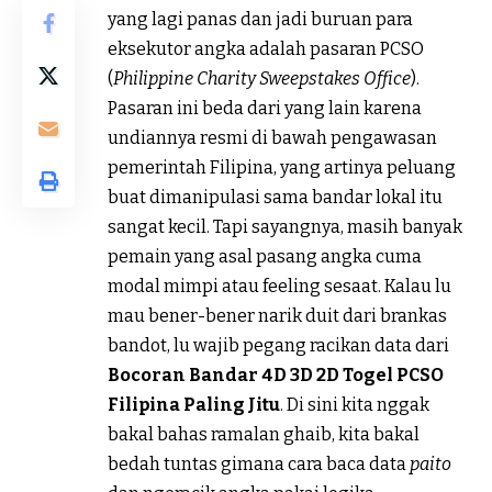
yang lagi panas dan jadi buruan para
eksekutor angka adalah pasaran PCSO
(
Philippine Charity Sweepstakes Office
).
Pasaran ini beda dari yang lain karena
undiannya resmi di bawah pengawasan
pemerintah Filipina, yang artinya peluang
buat dimanipulasi sama bandar lokal itu
sangat kecil. Tapi sayangnya, masih banyak
pemain yang asal pasang angka cuma
modal mimpi atau feeling sesaat. Kalau lu
mau bener-bener narik duit dari brankas
bandot, lu wajib pegang racikan data dari
Bocoran Bandar
4D 3D 2D
Togel PCSO
Filipina Paling Jitu
. Di sini kita nggak
bakal bahas ramalan ghaib, kita bakal
bedah tuntas gimana cara baca data
paito