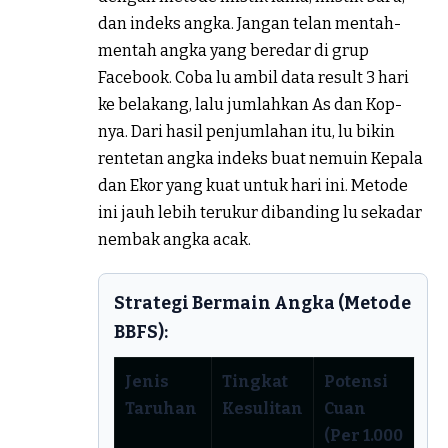
dan indeks angka. Jangan telan mentah-
mentah angka yang beredar di grup
Facebook. Coba lu ambil data result 3 hari
ke belakang, lalu jumlahkan As dan Kop-
nya. Dari hasil penjumlahan itu, lu bikin
rentetan angka indeks buat nemuin Kepala
dan Ekor yang kuat untuk hari ini. Metode
ini jauh lebih terukur dibanding lu sekadar
nembak angka acak.
Strategi Bermain Angka (Metode
BBFS):
Jenis
Tingkat
Potensi
Taruhan
Kesulitan
Cuan
(Per 1.000