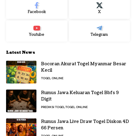
Facebook
X
Youtube
Telegram
Latest News
Bocoran Akurat Togel Myanmar Besar
Kecil
TOGEL ONLINE
Rumus Jawa Keluaran Togel Bbfs 9
Digit
PREDIKSI TOGEL
TOGEL ONLINE
Rumus Jawa Live Draw Togel Diskon 4D
66 Persen
TOGEL ONLINE