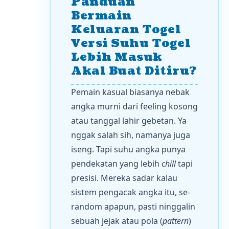
Panduan
Bermain
Keluaran Togel
Versi Suhu Togel
Lebih Masuk
Akal Buat Ditiru?
Pemain kasual biasanya nebak
angka murni dari feeling kosong
atau tanggal lahir gebetan. Ya
nggak salah sih, namanya juga
iseng. Tapi suhu angka punya
pendekatan yang lebih
chill
tapi
presisi. Mereka sadar kalau
sistem pengacak angka itu, se-
random apapun, pasti ninggalin
sebuah jejak atau pola (
pattern
)