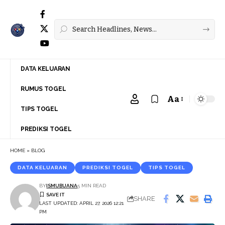
DATA KELUARAN
RUMUS TOGEL
Aa
Font
TIPS TOGEL
Resizer
PREDIKSI TOGEL
HOME
»
BLOG
DATA KELUARAN
PREDIKSI TOGEL
TIPS TOGEL
BY
ISMUBUANA
5 MIN READ
SHARE
LAST UPDATED: APRIL 27, 2026 12:21
PM