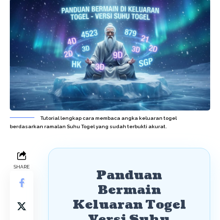
Tutorial lengkap cara membaca angka keluaran togel
berdasarkan ramalan Suhu Togel yang sudah terbukti akurat.
SHARE
Panduan
Bermain
Keluaran Togel
Versi Suhu