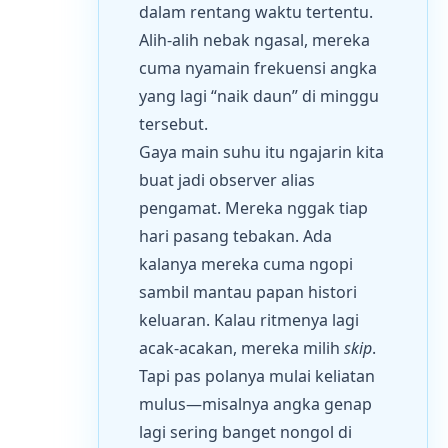
dalam rentang waktu tertentu.
Alih-alih nebak ngasal, mereka
cuma nyamain frekuensi angka
yang lagi “naik daun” di minggu
tersebut.
Gaya main suhu itu ngajarin kita
buat jadi observer alias
pengamat. Mereka nggak tiap
hari pasang tebakan. Ada
kalanya mereka cuma ngopi
sambil mantau papan histori
keluaran. Kalau ritmenya lagi
acak-acakan, mereka milih
skip
.
Tapi pas polanya mulai keliatan
mulus—misalnya angka genap
lagi sering banget nongol di