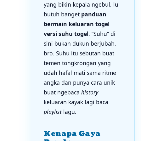
yang bikin kepala ngebul, lu
butuh banget
panduan
bermain
keluaran togel
versi suhu togel
. “Suhu” di
sini bukan dukun berjubah,
bro. Suhu itu sebutan buat
temen tongkrongan yang
udah hafal mati sama ritme
angka dan punya cara unik
buat ngebaca
history
keluaran kayak lagi baca
playlist
lagu.
Kenapa Gaya