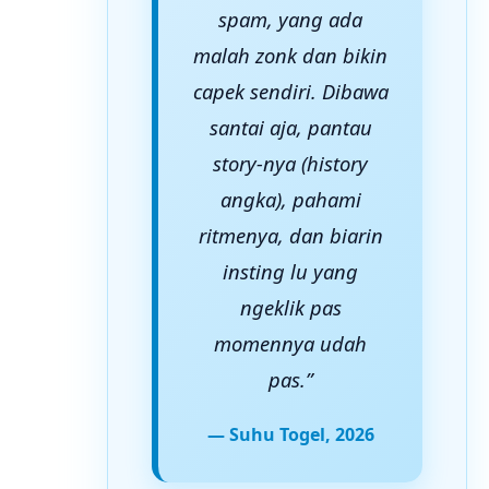
spam, yang ada
malah zonk dan bikin
capek sendiri. Dibawa
santai aja, pantau
story
-nya (history
angka), pahami
ritmenya, dan biarin
insting lu yang
ngeklik pas
momennya udah
pas.”
— Suhu Togel, 2026