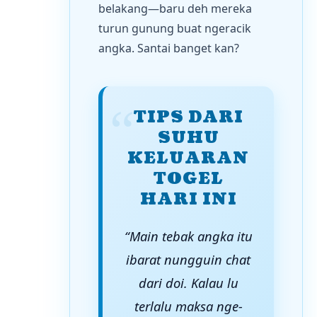
belakang—baru deh mereka
turun gunung buat ngeracik
angka. Santai banget kan?
“
TIPS DARI
SUHU
KELUARAN
TOGEL
HARI INI
“Main tebak angka itu
ibarat nungguin chat
dari doi. Kalau lu
terlalu maksa nge-