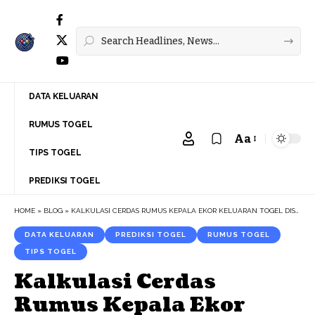
DATA KELUARAN
RUMUS TOGEL
Aa
Font
TIPS TOGEL
Resizer
PREDIKSI TOGEL
HOME
»
BLOG
»
KALKULASI CERDAS RUMUS KEPALA EKOR KELUARAN TOGEL DISKON 4D
DATA KELUARAN
PREDIKSI TOGEL
RUMUS TOGEL
TIPS TOGEL
Kalkulasi Cerdas
Rumus Kepala Ekor