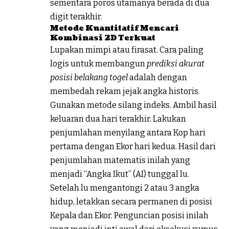
sementara poros utamanya berada di dua
digit terakhir.
Metode Kuantitatif Mencari
Kombinasi 2D Terkuat
Lupakan mimpi atau firasat. Cara paling
logis untuk membangun
prediksi akurat
posisi belakang togel
adalah dengan
membedah rekam jejak angka historis.
Gunakan metode silang indeks. Ambil hasil
keluaran dua hari terakhir. Lakukan
penjumlahan menyilang antara Kop hari
pertama dengan Ekor hari kedua. Hasil dari
penjumlahan matematis inilah yang
menjadi “Angka Ikut” (AI) tunggal lu.
Setelah lu mengantongi 2 atau 3 angka
hidup, letakkan secara permanen di posisi
Kepala dan Ekor. Penguncian posisi inilah