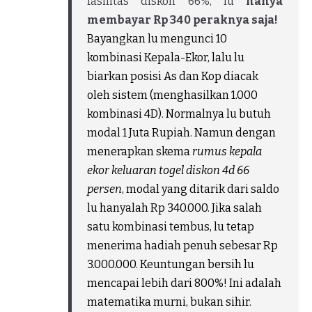
fasilitas diskon 66%, lu
hanya
membayar Rp 340 peraknya saja!
Bayangkan lu mengunci 10
kombinasi Kepala-Ekor, lalu lu
biarkan posisi As dan Kop diacak
oleh sistem (menghasilkan 1.000
kombinasi 4D). Normalnya lu butuh
modal 1 Juta Rupiah. Namun dengan
menerapkan skema
rumus kepala
ekor keluaran togel diskon 4d 66
persen
, modal yang ditarik dari saldo
lu hanyalah Rp 340.000. Jika salah
satu kombinasi tembus, lu tetap
menerima hadiah penuh sebesar Rp
3.000.000. Keuntungan bersih lu
mencapai lebih dari 800%! Ini adalah
matematika murni, bukan sihir.