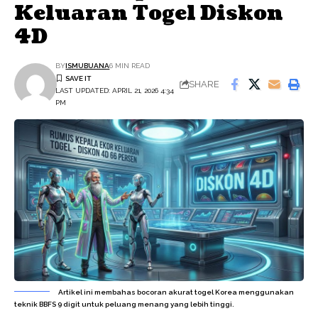
Keluaran Togel Diskon
4D
BY
ISMUBUANA
6 MIN READ
SHARE
LAST UPDATED: APRIL 21, 2026 4:34
PM
Artikel ini membahas bocoran akurat togel Korea menggunakan
teknik BBFS 9 digit untuk peluang menang yang lebih tinggi.