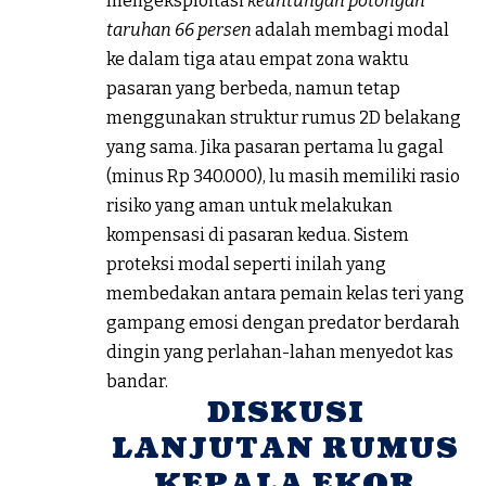
mengeksploitasi
keuntungan potongan
taruhan 66 persen
adalah membagi modal
ke dalam tiga atau empat zona waktu
pasaran yang berbeda, namun tetap
menggunakan struktur rumus 2D belakang
yang sama. Jika pasaran pertama lu gagal
(minus Rp 340.000), lu masih memiliki rasio
risiko yang aman untuk melakukan
kompensasi di pasaran kedua. Sistem
proteksi modal seperti inilah yang
membedakan antara pemain kelas teri yang
gampang emosi dengan predator berdarah
dingin yang perlahan-lahan menyedot kas
bandar.
DISKUSI
LANJUTAN RUMUS
KEPALA EKOR