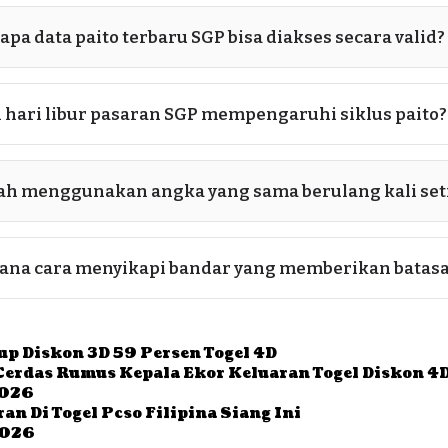
rapa data paito terbaru SGP bisa diakses secara valid?
 hari libur pasaran SGP mempengaruhi siklus paito?
kah menggunakan angka yang sama berulang kali seti
mana cara menyikapi bandar yang memberikan batasa
p Diskon 3D 59 Persen Togel 4D
Cerdas Rumus Kepala Ekor Keluaran Togel Diskon 4
2026
an Di Togel Pcso Filipina Siang Ini
2026