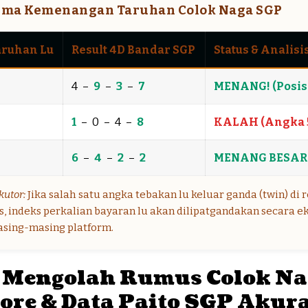
ema Kemenangan Taruhan Colok Naga SGP
ruhan Lu
Result 4D Bandar SGP
Status & Analisi
4 –
9
–
3
–
7
MENANG! (Posis
1
– 0 – 4 –
8
KALAH (Angka 5
6
–
4
–
2
–
2
MENANG BESAR!
kutor:
Jika salah satu angka tebakan lu keluar ganda (twin) di r
as, indeks perkalian bayaran lu akan dilipatgandakan secara e
asing-masing platform.
 Mengolah Rumus Colok Na
ore & Data Paito SGP Akur