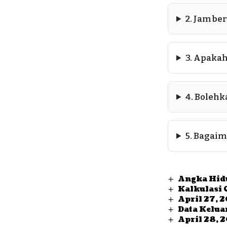
2. Jam be
3. Apakah
4. Boleh
5. Bagai
Angka Hidu
Kalkulasi 
April 27, 
Data Keluar
April 28, 