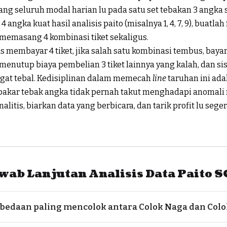
g seluruh modal harian lu pada satu set tebakan 3 angka s
4 angka kuat hasil analisis paito (misalnya 1, 4, 7, 9), buatlah 
Lu memasang 4
kombinasi
tiket sekaligus.
s membayar 4 tiket, jika salah satu kombinasi tembus, baya
enutup biaya pembelian 3 tiket lainnya yang kalah, dan sis
gat tebal. Kedisiplinan dalam memecah
line
taruhan ini ada
akar tebak angka tidak pernah takut menghadapi anomali 
alitis, biarkan data yang berbicara, dan tarik profit lu sege
wab Lanjutan Analisis Data Paito 
rbedaan paling mencolok antara Colok Naga dan Col