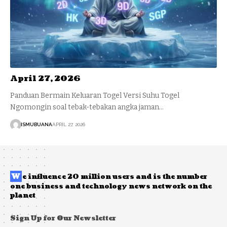
April 27, 2026
Panduan Bermain Keluaran Togel Versi Suhu Togel
Ngomongin soal tebak-tebakan angka jaman…
ISMUBUANA
APRIL 27, 2026
W
e influence 20 million users and is the number
one business and technology news network on the
planet
Sign Up for Our Newsletter