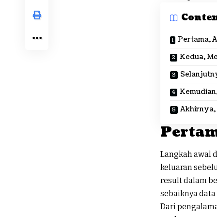
Conte
Pertama, A
Kedua, Me
Selanjutn
Kemudian,
Akhirnya, 
Pertam
Langkah awal d
keluaran sebelu
result dalam be
sebaiknya data
Dari pengalama