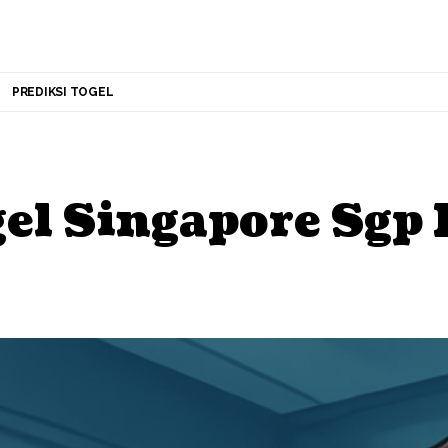
PREDIKSI TOGEL
el Singapore Sgp 