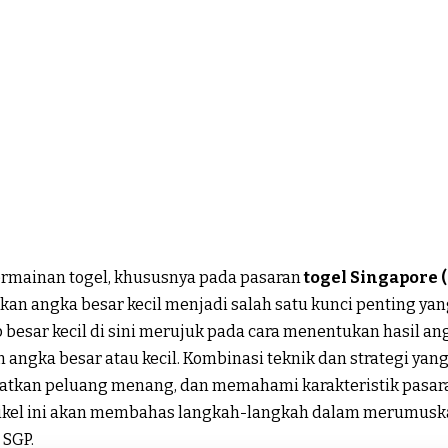
rmainan togel, khususnya pada pasaran
togel Singapore 
an angka besar kecil menjadi salah satu kunci penting yang
 besar kecil di sini merujuk pada cara menentukan hasil a
angka besar atau kecil. Kombinasi teknik dan strategi yan
tkan peluang menang, dan memahami karakteristik pasara
ikel ini akan membahas langkah-langkah dalam merumuska
 SGP.