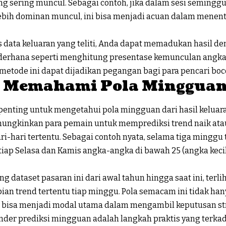
g sering muncul. Sebagai contoh, jika dalam sesi semingg
lebih dominan muncul, ini bisa menjadi acuan dalam menen
s data keluaran yang teliti, Anda dapat memadukan hasil 
erhana seperti menghitung presentase kemunculan angka 
 metode ini dapat dijadikan pegangan bagi para pencari boc
, Memahami Pola Minggua
 penting untuk mengetahui pola mingguan dari hasil keluara
ngkinkan para pemain untuk memprediksi trend naik atau
ri-hari tertentu. Sebagai contoh nyata, selama tiga minggu
tiap Selasa dan Kamis angka-angka di bawah 25 (angka keci
ing dataset pasaran ini dari awal tahun hingga saat ini, terl
ian trend tertentu tiap minggu. Pola semacam ini tidak han
pi bisa menjadi modal utama dalam mengambil keputusan st
der prediksi mingguan adalah langkah praktis yang terka