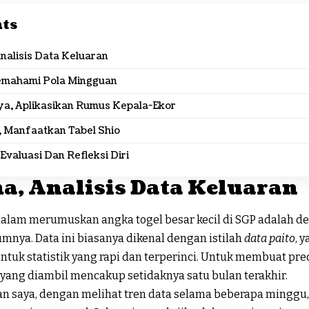
nts
nalisis Data Keluaran
mahami Pola Mingguan
ya, Aplikasikan Rumus Kepala-Ekor
 Manfaatkan Tabel Shio
Evaluasi Dan Refleksi Diri
a, Analisis Data Keluaran
alam merumuskan angka togel besar kecil di SGP adalah d
mnya. Data ini biasanya dikenal dengan istilah
data paito
, 
ntuk statistik yang rapi dan terperinci. Untuk membuat pred
 yang diambil mencakup setidaknya satu bulan terakhir.
n saya, dengan melihat tren data selama beberapa minggu, 