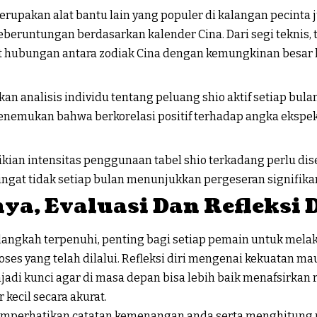
erupakan alat bantu lain yang populer di kalangan pecinta j
beruntungan berdasarkan kalender Cina. Dari segi teknis,
 hubungan antara zodiak Cina dengan kemungkinan besar ke
an analisis individu tentang peluang shio aktif setiap bul
enemukan bahwa berkorelasi positif terhadap angka ekspek
ian intensitas penggunaan tabel shio terkadang perlu dis
ngat tidak setiap bulan menunjukkan pergeseran signifikan
ya, Evaluasi Dan Refleksi D
langkah terpenuhi, penting bagi setiap pemain untuk melak
oses yang telah dilalui. Refleksi diri mengenai kekuatan 
adi kunci agar di masa depan bisa lebih baik menafsirkan 
r kecil secara akurat.
mperhatikan catatan kemenangan anda serta menghitung 