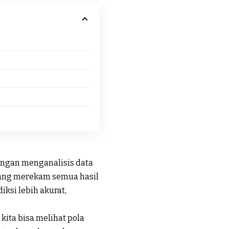
engan menganalisis data
yang merekam semua hasil
iksi lebih akurat,
kita bisa melihat pola