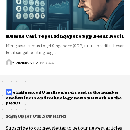
Rumus Cari Togel Singapore Sgp Besar Kecil
Menguasai rumus togel Singapore (SGP) untuk prediksi besar
kecil sangat penting bagi…
MAHENDRAPUTRA
MAY 6, 2026
W
e influence 20 million users and is the number
one business and technology news network on the
planet
Sign Up for Our Newsletter
Subscribe to our newsletter to get our newest articles