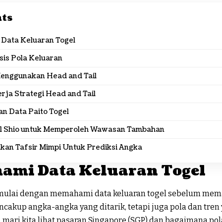
nts
Data Keluaran Togel
sis Pola Keluaran
Menggunakan Head and Tail
rja Strategi Head and Tail
n Data Paito Togel
l Shio untuk Memperoleh Wawasan Tambahan
an Tafsir Mimpi Untuk Prediksi Angka
mi Data Keluaran Togel
mulai dengan memahami data keluaran togel sebelum mema
cakup angka-angka yang ditarik, tetapi juga pola dan tren y
 mari kita lihat pasaran Singapore (SGP) dan bagaimana pol