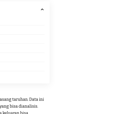
sang taruhan. Data ini
ang bisa dianalisis.
a keluaran bisa