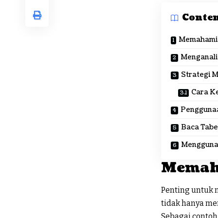
Conte
Memahami 
Menganali
Strategi 
Cara Ke
Penggunaa
Baca Tabe
Menggunak
Memaha
Penting untuk 
tidak hanya men
Sebagai contoh,