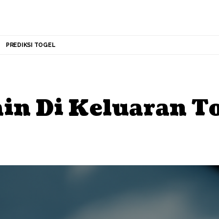
PREDIKSI TOGEL
n Di Keluaran Tog