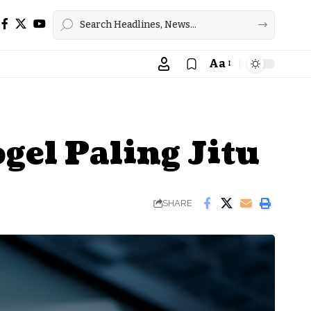
Aa
Font
Resizer
el Paling Jitu
SHARE