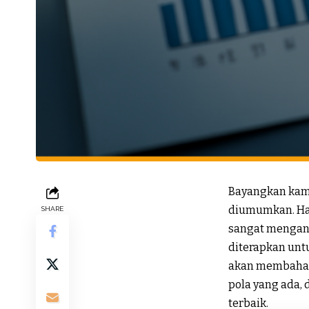
Bayangkan kamu
diumumkan. Ha
SHARE
sangat mengand
diterapkan untu
akan membahas 
pola yang ada,
terbaik.