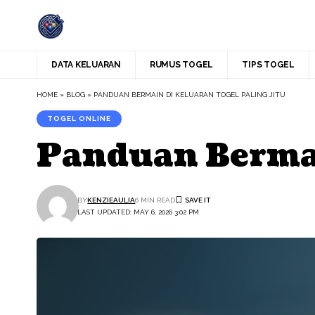
DATA KELUARAN
RUMUS TOGEL
TIPS TOGEL
HOME
»
BLOG
»
PANDUAN BERMAIN DI KELUARAN TOGEL PALING JITU
TOGEL ONLINE
Panduan Bermai
BY
KENZIEAULIA
6 MIN READ
LAST UPDATED: MAY 6, 2026 3:02 PM