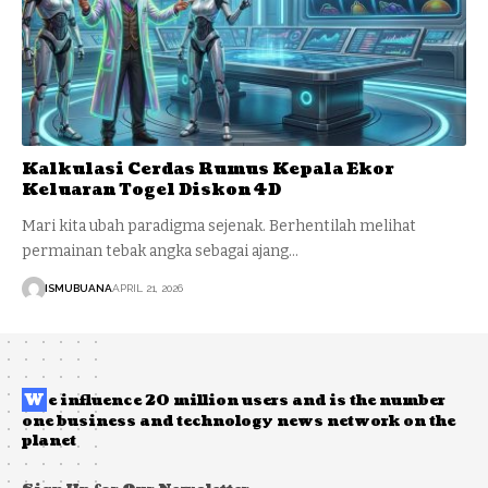
Kalkulasi Cerdas Rumus Kepala Ekor
Keluaran Togel Diskon 4D
Mari kita ubah paradigma sejenak. Berhentilah melihat
permainan tebak angka sebagai ajang…
ISMUBUANA
APRIL 21, 2026
W
e influence 20 million users and is the number
one business and technology news network on the
planet