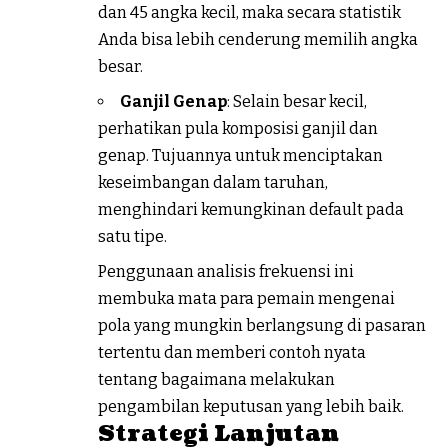
dan 45 angka kecil, maka secara statistik
Anda bisa lebih cenderung memilih angka
besar.
Ganjil Genap
: Selain besar kecil,
perhatikan pula komposisi ganjil dan
genap. Tujuannya untuk menciptakan
keseimbangan dalam taruhan,
menghindari kemungkinan default pada
satu tipe.
Penggunaan analisis frekuensi ini
membuka mata para pemain mengenai
pola yang mungkin berlangsung di pasaran
tertentu dan memberi contoh nyata
tentang bagaimana melakukan
pengambilan keputusan yang lebih baik.
Strategi Lanjutan