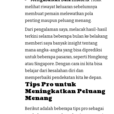
melihat riwayat keluaran sebelumnya
membuat pemain melewatkan pola
penting maupun peluang menang.
Dari pengalaman saya, melacak hasil-hasil
terkini selama beberapa bulan ke belakang
memberi saya banyak insight tentang
mana angka-angka yang bisa diprediksi
untuk beberapa pasaran, seperti Hongkong
atau Singapore. Dengan cara ini kita bisa
belajar dari kesalahan diri dan
memperbaiki pendekatan kita ke depan.
Tips Pro untuk
Meningkatkan Peluang
Menang
Berikut adalah beberapa tips pro sebagai