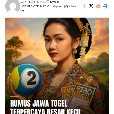
BY
FATHIR
6 MIN READ
SHARE
LAST UPDATED: MAY 28, 2026 9:00
AM