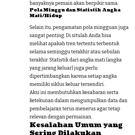
banyaknya pemain akan berpikir sama.
Pola Minggu dan Statistik Angka
Mati/Hidup
Selain itu, pengamatan pola mingguan juga
sangat penting. Di situlah Anda bisa
melihat apakah tren tertentu terbentuk
selama seminggu terakhir atau sebulan
terakhir. Statistik dari angka mati (angka
yang jarang keluar) juga perlu
dipertimbangkan karena setiap angka
memiliki siklus keluar tersendiri.
Aksi ini membutuhkan kesabaran serta
ketekunan dalam mengumpulkan data dan
pembelajaran terus menerus agar tetap
relevan dengan permainan.
Kesalahan Umum yang
Sering Dilakukan