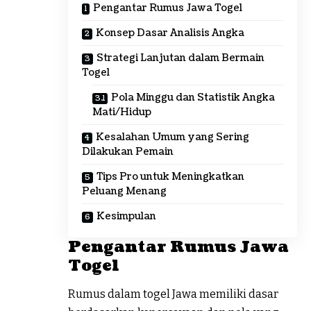
Pengantar Rumus Jawa Togel
Konsep Dasar Analisis Angka
Strategi Lanjutan dalam Bermain
Togel
Pola Minggu dan Statistik Angka
Mati/Hidup
Kesalahan Umum yang Sering
Dilakukan Pemain
Tips Pro untuk Meningkatkan
Peluang Menang
Kesimpulan
Pengantar Rumus Jawa
Togel
Rumus dalam togel Jawa memiliki dasar