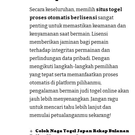
Secara keseluruhan, memilih
situs togel
proses otomatis
berlisensi
sangat
penting untuk memastikan keamanan dan
kenyamanan saat bermain. Lisensi
memberikan jaminan bagi pemain
terhadap integritas permainan dan
perlindungan data pribadi. Dengan
mengikuti langkah-langkah pemilihan
yang tepat serta memanfaatkan proses
otomatis di platform pilihanmu,
pengalaman bermain judi togel online akan
jauh lebih menyenangkan. Jangan ragu
untuk mencari tahu lebih lanjut dan
memulai petualanganmu sekarang!
Colok Naga Togel Japan Rekap Bulanan