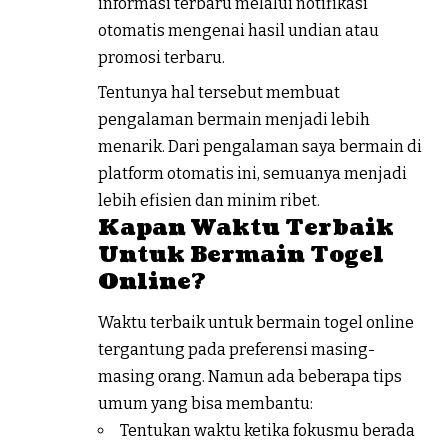
informasi terbaru melalui notifikasi
otomatis mengenai hasil undian atau
promosi terbaru.
Tentunya hal tersebut membuat
pengalaman bermain menjadi lebih
menarik. Dari pengalaman saya bermain di
platform otomatis ini, semuanya menjadi
lebih efisien dan minim ribet.
Kapan Waktu Terbaik
Untuk Bermain Togel
Online?
Waktu terbaik untuk bermain togel online
tergantung pada preferensi masing-
masing orang. Namun ada beberapa tips
umum yang bisa membantu:
Tentukan waktu ketika fokusmu berada