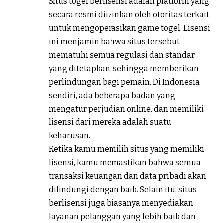
Situs togel berlisensi adalah platform yang
secara resmi diizinkan oleh otoritas terkait
untuk mengoperasikan game togel. Lisensi
ini menjamin bahwa situs tersebut
mematuhi semua regulasi dan standar
yang ditetapkan, sehingga memberikan
perlindungan bagi pemain. Di Indonesia
sendiri, ada beberapa badan yang
mengatur perjudian online, dan memiliki
lisensi dari mereka adalah suatu
keharusan.
Ketika kamu memilih situs yang memiliki
lisensi, kamu memastikan bahwa semua
transaksi keuangan dan data pribadi akan
dilindungi dengan baik. Selain itu, situs
berlisensi juga biasanya menyediakan
layanan pelanggan yang lebih baik dan