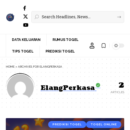
DATA KELUARAN
RUMUS TOGEL
TIPS TOGEL
PREDIKSI TOGEL
HOME
»
ARCHIVES FOR ELANGPERKASA
2
ElangPerkasa
ARTICLES
PREDIKSI TOGEL
TOGEL ONLINE